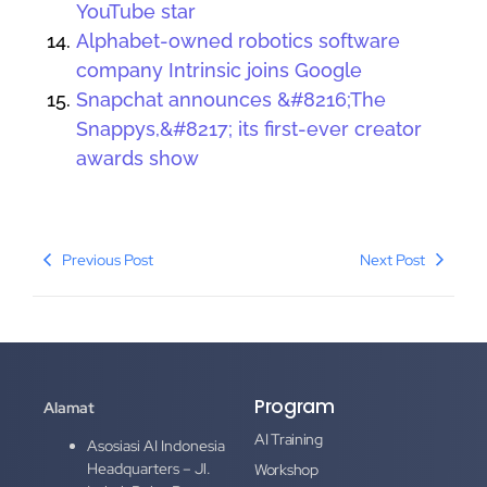
YouTube star
Alphabet-owned robotics software
company Intrinsic joins Google
Snapchat announces &#8216;The
Snappys,&#8217; its first-ever creator
awards show
Previous Post
Next Post
Program
Alamat
AI Training
Asosiasi AI Indonesia
Headquarters – Jl.
Workshop