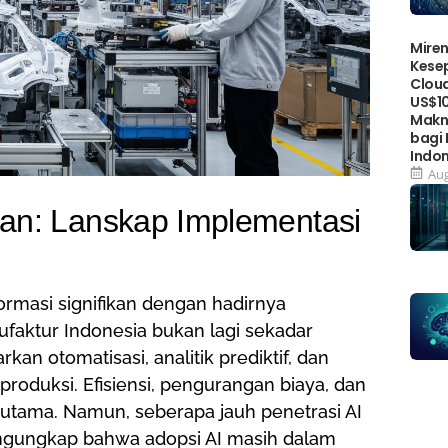
Miren
Kese
Cloud
US$10
Makn
bagi
Indo
Aug
n: Lanskap Implementasi
rmasi signifikan dengan hadirnya
ufaktur Indonesia bukan lagi sekadar
n otomatisasi, analitik prediktif, dan
roduksi. Efisiensi, pengurangan biaya, dan
 utama. Namun, seberapa jauh penetrasi AI
mengungkap bahwa adopsi AI masih dalam