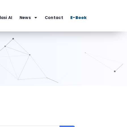
asi AI
News
Contact
E-Book