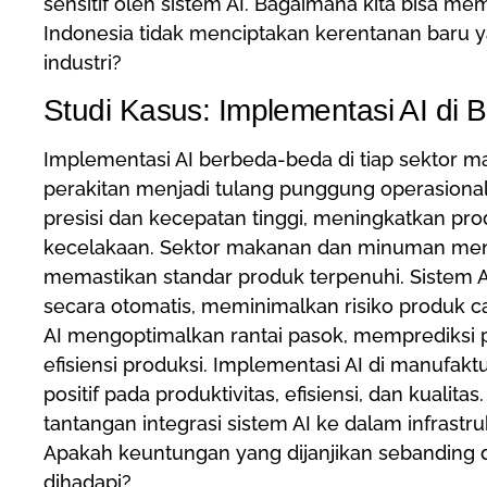
sensitif oleh sistem AI. Bagaimana kita bisa m
Indonesia tidak menciptakan kerentanan bar
industri?
Studi Kasus: Implementasi AI di 
Implementasi AI berbeda-beda di tiap sektor man
perakitan menjadi tulang punggung operasional
presisi dan kecepatan tinggi, meningkatkan pro
kecelakaan. Sektor makanan dan minuman menga
memastikan standar produk terpenuhi. Sistem 
secara otomatis, meminimalkan risiko produk ca
AI mengoptimalkan rantai pasok, memprediksi 
efisiensi produksi. Implementasi AI di manufakt
positif pada produktivitas, efisiensi, dan kual
tantangan integrasi sistem AI ke dalam infrastr
Apakah keuntungan yang dijanjikan sebanding 
dihadapi?