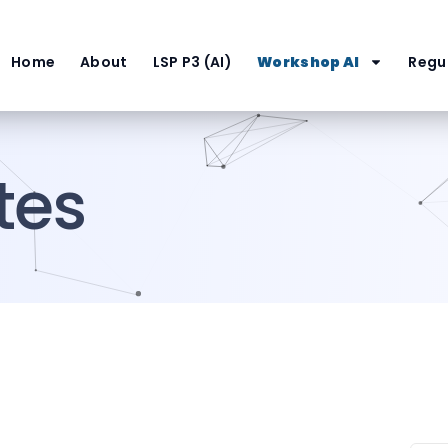
Home
About
LSP P3 (AI)
Workshop AI
Regul
tes