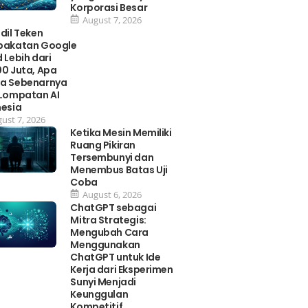
Korporasi Besar
August 7, 2026
dil Teken
pakatan Google
 Lebih dari
0 Juta, Apa
a Sebenarnya
 Lompatan AI
nesia
ust 7, 2026
Ketika Mesin Memiliki
Ruang Pikiran
Tersembunyi dan
Menembus Batas Uji
Coba
August 6, 2026
ChatGPT sebagai
Mitra Strategis:
Mengubah Cara
Menggunakan
ChatGPT untuk Ide
Kerja dari Eksperimen
Sunyi Menjadi
Keunggulan
Kompetitif