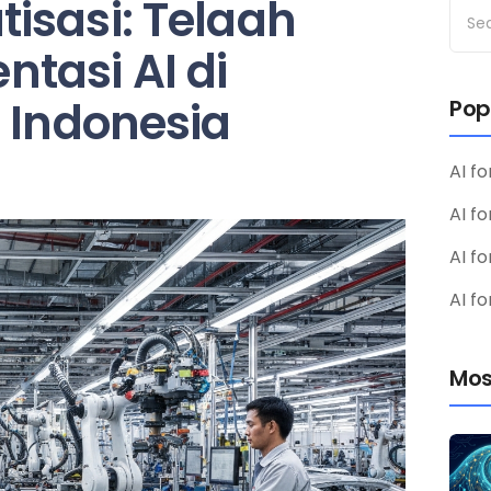
isasi: Telaah
tasi AI di
 Indonesia
Pop
AI fo
AI f
AI fo
AI fo
Mos