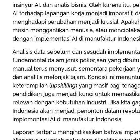
insinyur AI, dan analis bisnis. Oleh karena it
AI terhadap lapangan kerja menjadi imperatif, 
menghadapi perubahan menjadi krusial. Apakah 
mesin menggantikan manusia, atau menciptaka
dengan implementasi AI di manufaktur Indones
Analisis data sebelum dan sesudah implement
fundamental dalam jenis pekerjaan yang dibutu
manual terus menyusut, sementara pekerjaan 
dan analitis melonjak tajam. Kondisi ini menun
keterampilan (
upskilling
) yang masif bagi tenag
pendidikan juga menjadi kunci untuk memastika
relevan dengan kebutuhan industri. Jika kita g
Indonesia akan menjadi penonton dalam revolus
implementasi AI di manufaktur Indonesia.
Laporan terbaru mengindikasikan bahwa imple