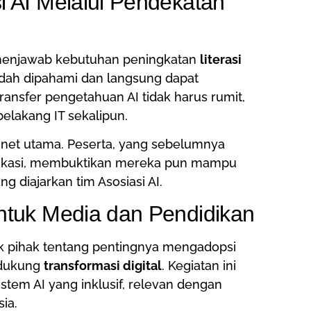
 AI Melalui Pendekatan
k menjawab kebutuhan peningkatan
literasi
udah dipahami dan langsung dapat
ansfer pengetahuan AI tidak harus rumit,
belakang IT sekalipun.
et utama. Peserta, yang sebelumnya
likasi, membuktikan mereka pun mampu
 diajarkan tim Asosiasi AI.
ntuk Media dan Pendidikan
pihak tentang pentingnya mengadopsi
ndukung
transformasi digital
. Kegiatan ini
em AI yang inklusif, relevan dengan
ia.