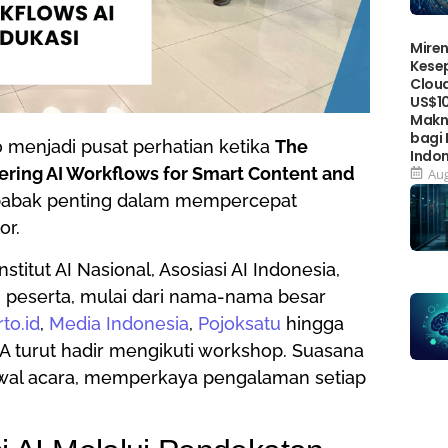
Miren
Kese
Cloud
US$10
Makn
bagi
 menjadi pusat perhatian ketika
The
Indo
tering AI Workflows for Smart Content and
Aug
i babak penting dalam mempercepat
or.
stitut AI Nasional, Asosiasi AI Indonesia,
0 peserta, mulai dari nama-nama besar
rto.id
,
Media Indonesia
,
Pojoksatu
hingga
MA turut hadir mengikuti workshop. Suasana
ak awal acara, memperkaya pengalaman setiap