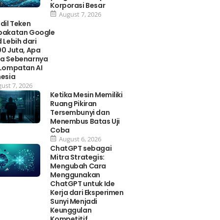
Korporasi Besar
August 7, 2026
dil Teken
pakatan Google
 Lebih dari
0 Juta, Apa
a Sebenarnya
 Lompatan AI
nesia
ust 7, 2026
Ketika Mesin Memiliki
Ruang Pikiran
Tersembunyi dan
Menembus Batas Uji
Coba
August 6, 2026
ChatGPT sebagai
Mitra Strategis:
Mengubah Cara
Menggunakan
ChatGPT untuk Ide
Kerja dari Eksperimen
Sunyi Menjadi
Keunggulan
Kompetitif