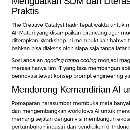
Menguatkan SDM dan Literasi
Praktis
The Creative Catalyst hadir tepat waktu untu
AI
. Materi yang disampaikan dirancang agar m
diterapkan. Workshop ini membuktikan bahwa tr
bahkan bisa diakses oleh siapa saja tanpa latar 
Sesi andalan
ngoding tanpa coding
menjadi magn
merasa hanya tim IT yang bisa membangun ap
berinovasi lewat konsep prompt engineering yang
Mendorong Kemandirian AI u
Pemaparan narasumber membuka mata banyak 
dan mengembangkan workflows AI untuk me
memang sejalan dengan visi membangun ekosist
pertumbuhan industri dan pendidikan di Indones