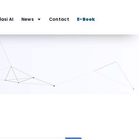
asi AI
News
Contact
E-Book