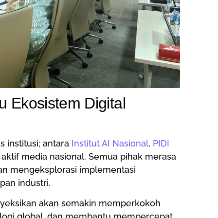
u Ekosistem Digital
s institusi; antara
Institut AI Nasional
,
PIDI
an aktif media nasional. Semua pihak merasa
dan mengeksplorasi implementasi
an industri.
proyeksikan akan semakin memperkokoh
logi global, dan membantu mempercepat