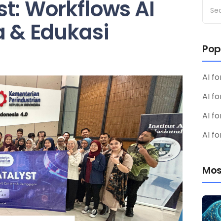
st: Workflows AI
a & Edukasi
Pop
AI fo
AI f
AI fo
AI fo
Mos