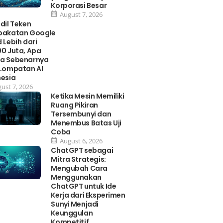
Korporasi Besar
August 7, 2026
dil Teken
pakatan Google
 Lebih dari
0 Juta, Apa
a Sebenarnya
 Lompatan AI
nesia
ust 7, 2026
Ketika Mesin Memiliki
Ruang Pikiran
Tersembunyi dan
Menembus Batas Uji
Coba
August 6, 2026
ChatGPT sebagai
Mitra Strategis:
Mengubah Cara
Menggunakan
ChatGPT untuk Ide
Kerja dari Eksperimen
Sunyi Menjadi
Keunggulan
Kompetitif