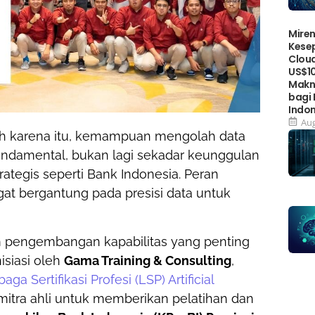
Miren
Kese
Cloud
US$10
Makn
bagi
Indo
Aug
leh karena itu, kemampuan mengolah data
undamental, bukan lagi sekadar keunggulan
strategis seperti Bank Indonesia. Peran
at bergantung pada presisi data untuk
 pengembangan kapabilitas yang penting
isiasi oleh
Gama Training & Consulting
,
ga Sertifikasi Profesi (LSP) Artificial
 mitra ahli untuk memberikan pelatihan dan