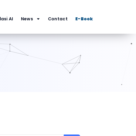
asi AI
News
Contact
E-Book