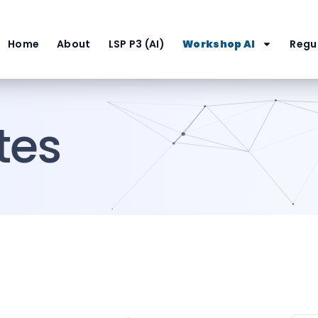
Home
About
LSP P3 (AI)
Workshop AI
Regul
tes