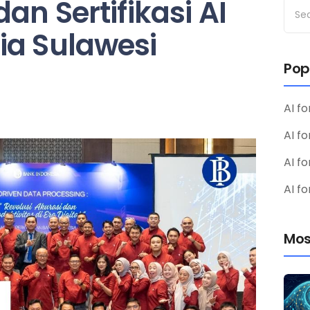
an Sertifikasi AI
ia Sulawesi
Pop
AI fo
AI f
AI fo
AI fo
Mos