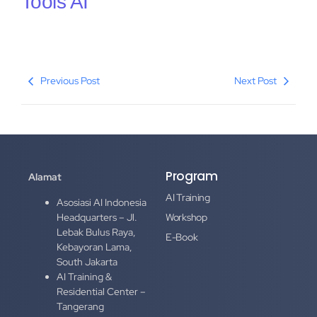
Tools AI
Previous Post
Next Post
Program
Alamat
AI Training
Asosiasi AI Indonesia
Headquarters – Jl.
Workshop
Lebak Bulus Raya,
E-Book
Kebayoran Lama,
South Jakarta
AI Training &
Residential Center –
Tangerang