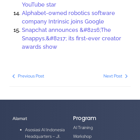
YouTube star
Alphabet-owned robotics software
company Intrinsic joins Google
Snapchat announces &#8216;The
Snappys,&#8217; its first-ever creator
awards show
Previous Post
Next Post
Program
Alamat
AI Training
Asosiasi AI Indonesia
Headquarters – Jl.
Workshop