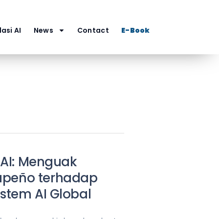
asi AI
News
Contact
E-Book
nAI: Menguak
apeño terhadap
stem AI Global