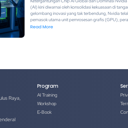
Ketergantungan Chip AI Global dan Dominasi Nvidia
(AI) kini diwarnai oleh konsolidasi kekuasaan di tangan
gelombang inovasi yang tak terbendung, Nvidia tel
pemasok utama unit pemrosesan grafis (GPU), peran
Read More
Program
Ser
AI Training
Priv
ulus Raya,
Workshop
Ter
E-Book
Con
Jenderal