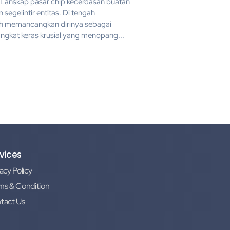
 Lanskap pasar chip kecerdasan buatan
 segelintir entitas. Di tengah
ah memancangkan dirinya sebagai
gkat keras krusial yang menopang...
vices
acy Policy
ms & Condition
tact Us