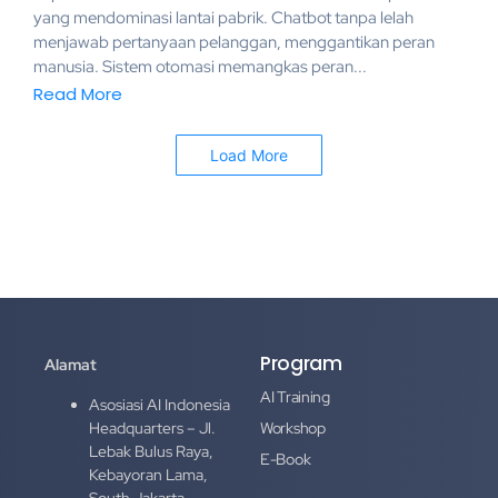
yang mendominasi lantai pabrik. Chatbot tanpa lelah
menjawab pertanyaan pelanggan, menggantikan peran
manusia. Sistem otomasi memangkas peran...
Read More
Load More
Program
Alamat
AI Training
Asosiasi AI Indonesia
Headquarters – Jl.
Workshop
Lebak Bulus Raya,
E-Book
Kebayoran Lama,
South Jakarta