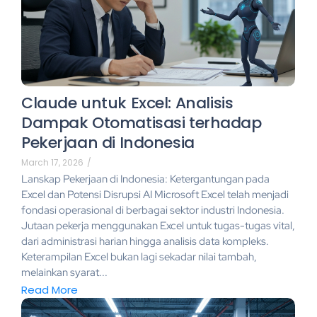
Claude untuk Excel: Analisis
Dampak Otomatisasi terhadap
Pekerjaan di Indonesia
March 17, 2026
/
Lanskap Pekerjaan di Indonesia: Ketergantungan pada
Excel dan Potensi Disrupsi AI Microsoft Excel telah menjadi
fondasi operasional di berbagai sektor industri Indonesia.
Jutaan pekerja menggunakan Excel untuk tugas-tugas vital,
dari administrasi harian hingga analisis data kompleks.
Keterampilan Excel bukan lagi sekadar nilai tambah,
melainkan syarat...
Read More