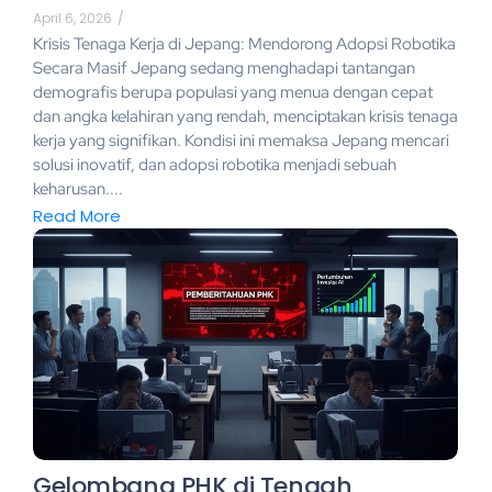
April 6, 2026
/
Krisis Tenaga Kerja di Jepang: Mendorong Adopsi Robotika
Secara Masif Jepang sedang menghadapi tantangan
demografis berupa populasi yang menua dengan cepat
dan angka kelahiran yang rendah, menciptakan krisis tenaga
kerja yang signifikan. Kondisi ini memaksa Jepang mencari
solusi inovatif, dan adopsi robotika menjadi sebuah
keharusan....
Read More
Gelombang PHK di Tengah