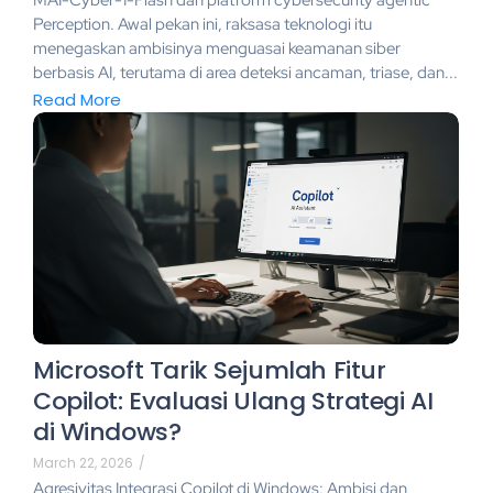
Perception. Awal pekan ini, raksasa teknologi itu
menegaskan ambisinya menguasai keamanan siber
berbasis AI, terutama di area deteksi ancaman, triase, dan...
Read More
Microsoft Tarik Sejumlah Fitur
Copilot: Evaluasi Ulang Strategi AI
di Windows?
March 22, 2026
/
Agresivitas Integrasi Copilot di Windows: Ambisi dan