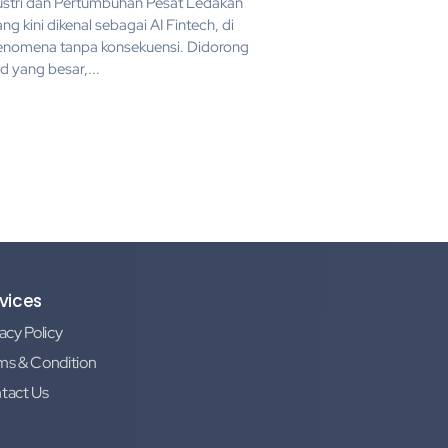
ustri dan Pertumbuhan Pesat Ledakan
ang kini dikenal sebagai AI Fintech, di
fenomena tanpa konsekuensi. Didorong
d yang besar,...
vices
acy Policy
ms & Condition
tact Us