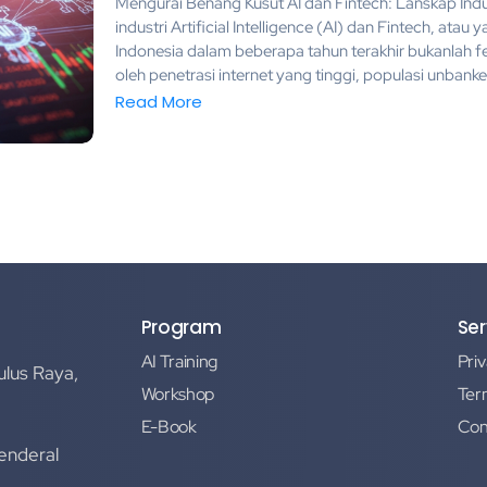
Mengurai Benang Kusut AI dan Fintech: Lanskap Ind
industri Artificial Intelligence (AI) dan Fintech, atau y
Indonesia dalam beberapa tahun terakhir bukanlah 
oleh penetrasi internet yang tinggi, populasi unbanke
Read More
Program
Ser
AI Training
Priv
ulus Raya,
Workshop
Ter
E-Book
Con
Jenderal