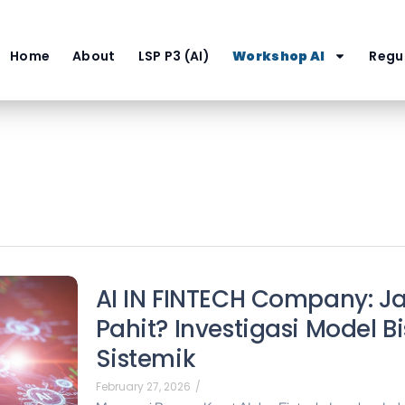
Home
About
LSP P3 (AI)
Workshop AI
Regul
AI IN FINTECH Company: Jan
Pahit? Investigasi Model Bi
Sistemik
February 27, 2026
/