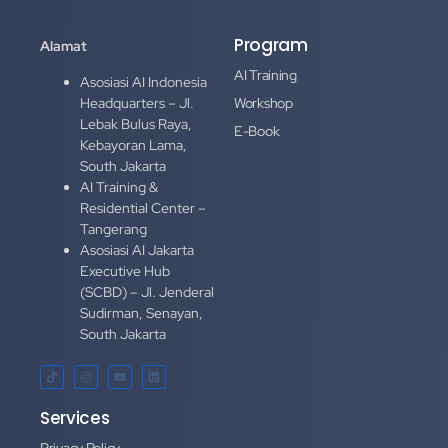
Program
Alamat
AI Training
Asosiasi AI Indonesia
Headquarters – Jl.
Workshop
Lebak Bulus Raya,
E-Book
Kebayoran Lama,
South Jakarta
AI Training &
Residential Center –
Tangerang
Asosiasi AI Jakarta
Executive Hub
(SCBD) – Jl. Jenderal
Sudirman, Senayan,
South Jakarta
Services
Privacy Policy