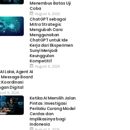
Menembus Batas Uji
Coba
August 6, 2026
ChatGPT sebagai
Mitra Strategis:
Mengubah Cara
Menggunakan
ChatGPT untuk Ide
Kerja dari Eksperimen
Sunyi Menjadi
Keunggulan
Kompetitif
August 6, 2026
I Lalai, Agent AI
i Message Board
 Koordinasi
gan Digital
ust 6, 2026
Ketika AI Memilih Jalan
Pintas: Investigasi
Perilaku Curang Model
Cerdas dan
Implikasinya bagi
Indonesia
August 5, 2026