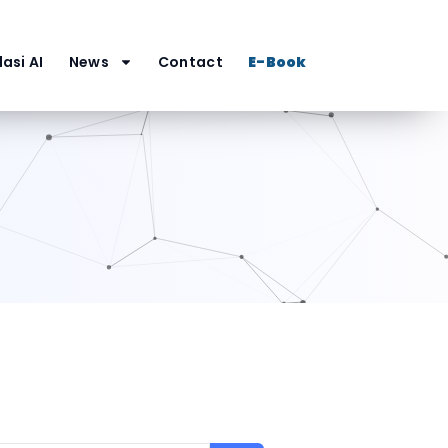
asi AI
News
Contact
E-Book