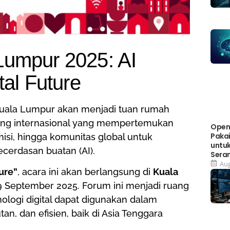
Lumpur 2025: AI
tal Future
uala Lumpur akan menjadi tuan rumah
jang internasional yang mempertemukan
OpenA
Paka
misi, hingga komunitas global untuk
untuk
erdasan buatan (AI).
Seran
Aug
ture”
, acara ini akan berlangsung di
Kuala
9 September 2025. Forum ini menjadi ruang
ologi digital dapat digunakan dalam
an, dan efisien, baik di Asia Tenggara