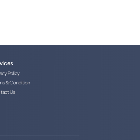
vices
acy Policy
ms & Condition
tact Us