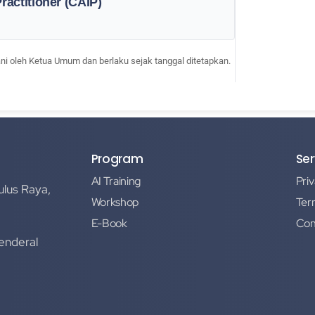
Practitioner (CAIP)
ani oleh Ketua Umum dan berlaku sejak tanggal ditetapkan.
Program
Ser
AI Training
Priv
ulus Raya,
Workshop
Ter
E-Book
Con
Jenderal