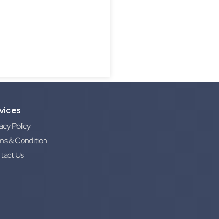
vices
acy Policy
ms & Condition
tact Us