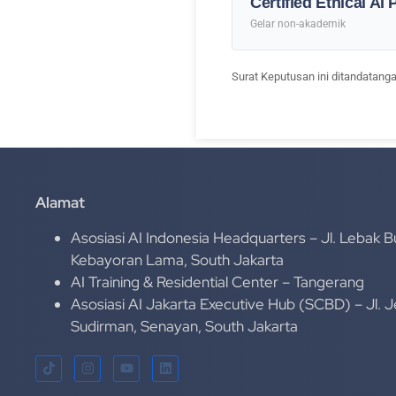
Certified Ethical AI 
Gelar non-akademik
Surat Keputusan ini ditandatang
Alamat
Asosiasi AI Indonesia Headquarters – Jl. Lebak B
Kebayoran Lama, South Jakarta
AI Training & Residential Center – Tangerang
Asosiasi AI Jakarta Executive Hub (SCBD) – Jl. 
Sudirman, Senayan, South Jakarta