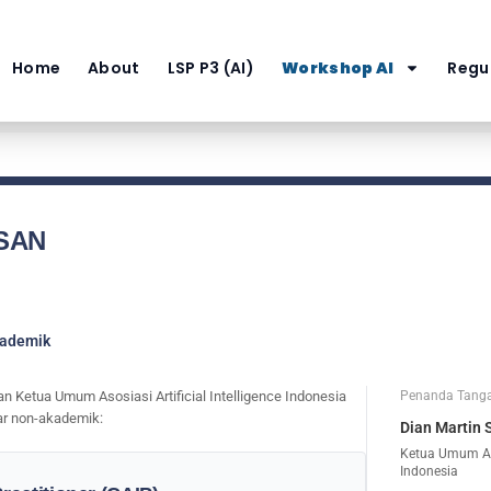
Home
About
LSP P3 (AI)
Workshop AI
Regul
SAN
kademik
n Ketua Umum Asosiasi Artificial Intelligence Indonesia
Penanda Tang
lar non-akademik:
Dian Martin 
Ketua Umum Asos
Indonesia