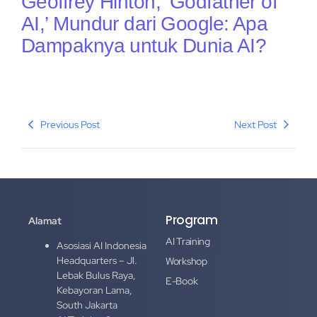
Geoffrey Hinton, ‘Godfather of
AI,’ Mundur dari Google: Apa
Dampaknya untuk Dunia AI?
Previous Post
Next Post
Program
Alamat
AI Training
Asosiasi AI Indonesia
Headquarters – Jl.
Workshop
Lebak Bulus Raya,
E-Book
Kebayoran Lama,
South Jakarta