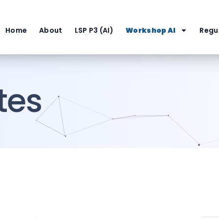
Home
About
LSP P3 (AI)
Workshop AI
Regul
tes