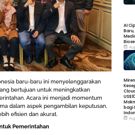
AI Ci
Baru,
Medis
Biose
Aug
Miren
Indonesia baru-baru ini menyelenggarakan
Kese
 yang bertujuan untuk meningkatkan
Cloud
US$10
rintahan. Acara ini menjadi momentum
Makn
tama dalam aspek pengambilan keputusan,
bagi
Indo
bih efisien dan akurat.
Aug
untuk Pemerintahan