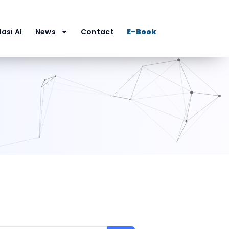
asi AI
News
Contact
E-Book