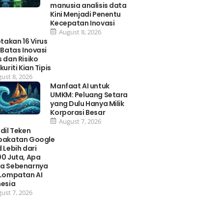
manusia analisis data
Kini Menjadi Penentu
Kecepatan Inovasi
August 8, 2026
ptakan 16 Virus
 Batas Inovasi
 dan Risiko
kuriti Kian Tipis
ust 8, 2026
Manfaat AI untuk
UMKM: Peluang Setara
yang Dulu Hanya Milik
Korporasi Besar
August 7, 2026
dil Teken
pakatan Google
 Lebih dari
0 Juta, Apa
a Sebenarnya
 Lompatan AI
nesia
ust 7, 2026