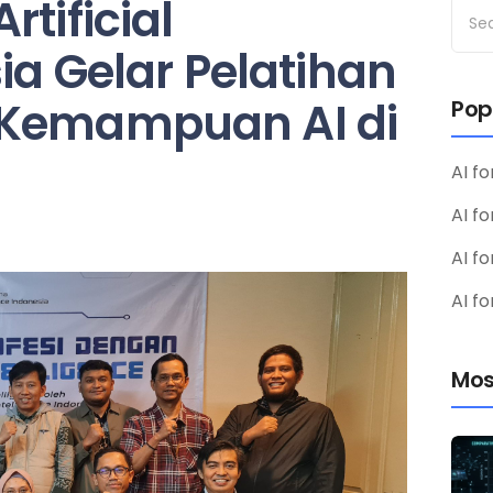
tificial
ia Gelar Pelatihan
 Kemampuan AI di
Pop
AI fo
AI f
AI fo
AI fo
Mos