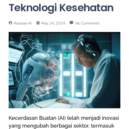
Teknologi Kesehatan
Asosiasi AI
May 24, 2024
No Comments
Kecerdasan Buatan (AI) telah menjadi inovasi
yang mengubah berbagai sektor, termasuk