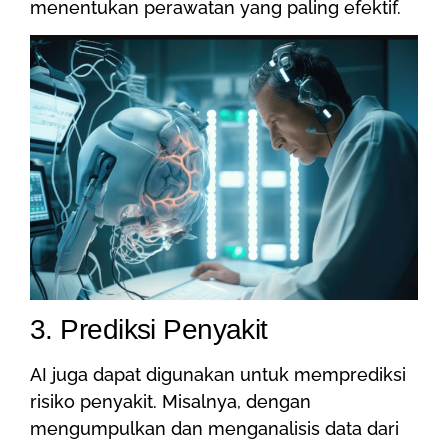
menentukan perawatan yang paling efektif.
3. Prediksi Penyakit
AI juga dapat digunakan untuk memprediksi
risiko penyakit. Misalnya, dengan
mengumpulkan dan menganalisis data dari