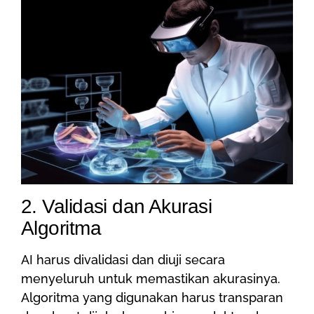
2. Validasi dan Akurasi
Algoritma
AI harus divalidasi dan diuji secara
menyeluruh untuk memastikan akurasinya.
Algoritma yang digunakan harus transparan