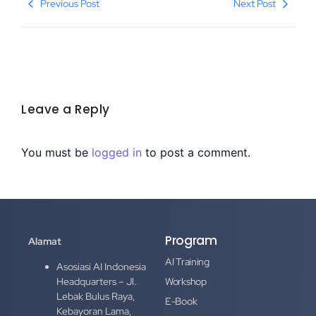
Previous Post
Next Post
Leave a Reply
You must be
logged in
to post a comment.
Program
Alamat
AI Training
Asosiasi AI Indonesia
Headquarters – Jl.
Workshop
Lebak Bulus Raya,
E-Book
Kebayoran Lama,