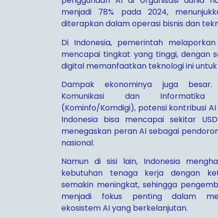
penggunaan AI di organisasi dunia n
menjadi 78% pada 2024, menunjukk
diterapkan dalam operasi bisnis dan tekn
Di Indonesia, pemerintah melaporkan
mencapai tingkat yang tinggi, dengan s
digital memanfaatkan teknologi ini untuk 
Dampak ekonominya juga besar. 
Komunikasi dan Informatika 
(Kominfo/Komdigi), potensi kontribusi AI
Indonesia bisa mencapai sekitar USD
menegaskan peran AI sebagai pendoro
nasional.
Namun di sisi lain, Indonesia mengh
kebutuhan tenaga kerja dengan ket
semakin meningkat, sehingga penge
menjadi fokus penting dalam me
ekosistem AI yang berkelanjutan.