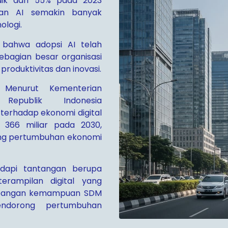
aik dari 55% pada 2023
an AI semakin banyak
ologi.
 bahwa adopsi AI telah
ebagian besar organisasi
produktivitas dan inovasi.
Menurut Kementerian
Republik Indonesia
 terhadap ekonomi digital
 366 miliar pada 2030,
ng pertumbuhan ekonomi
adapi tantangan berupa
erampilan digital yang
mbangan kemampuan SDM
ndorong pertumbuhan