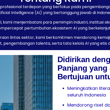
i profesional terdepan yang berfokus pada pengembangan,
ificial Intelligence (AI) yang bertanggung jawab di Indone
, kami menjembatani para pemimpin industri, institusi akad
mpercepat pertumbuhan ekosistem AI yang berkelanjuta
kemitraan lintas sektor, kami berkomitmen mendorong kem
set, pengembangan talenta, serta tata kelola AI yang etis
Didirikan den
Panjang yang 
Bertujuan unt
Meningkatkan literas
seluruh Indonesia
Mendorong riset da