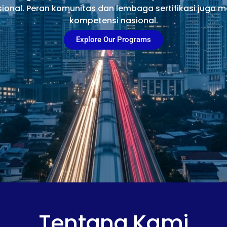
sional. Peran komunitas dan lembaga sertifikasi juga
kompetensi nasional.
Explore Our Programs
Tentang Kami