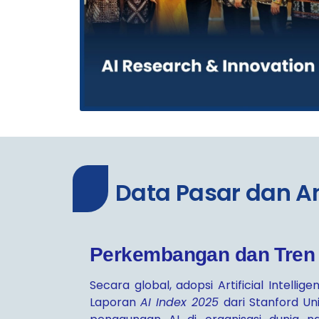
Data Pasar dan An
Perkembangan dan Tren 
Secara global, adopsi Artificial Intellig
Laporan
AI Index 2025
dari Stanford Un