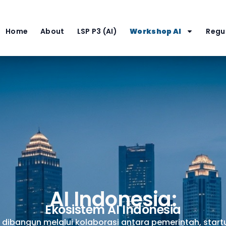
Home
About
LSP P3 (AI)
Workshop AI
Regul
AI Indonesia:
Ekosistem AI Indonesia
 dibangun melalui kolaborasi antara pemerintah, startup,