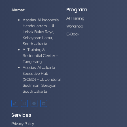
Program
Alamat
AI Training
Asosiasi AI Indonesia
Headquarters – Jl.
Workshop
Lebak Bulus Raya,
E-Book
Kebayoran Lama,
South Jakarta
AI Training &
Residential Center –
Tangerang
Asosiasi AI Jakarta
Executive Hub
(SCBD) – Jl. Jenderal
Sudirman, Senayan,
South Jakarta
Services
Privacy Policy