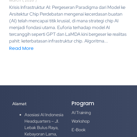
March 1, 2026
/
Krisis Infrastruktur AI: Pergeseran Paradigma dari Model ke
Arsitektur Chip Perdebatan mengenai kecerdasan buatan
(AI) telah mencapai titik krusial, di mana strategi chip AI
menjadi fondasi utama. Euforia terhadap model AI
tercanggih seperti GPT dan LaMDA kini bergeser ke realitas
pahit: keterbatasan infrastruktur chip. Algoritma...
Read More
Program
Alamat
AI Training
Asosiasi AI Indonesia
Headquarters – Jl.
Workshop
Lebak Bulus Raya,
E-Book
Kebayoran Lama,