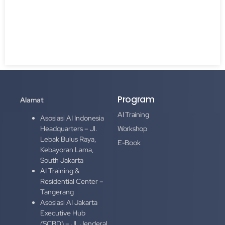
Program
Alamat
AI Training
Asosiasi AI Indonesia
Headquarters – Jl.
Workshop
Lebak Bulus Raya,
E-Book
Kebayoran Lama,
South Jakarta
AI Training &
Residential Center –
Tangerang
Asosiasi AI Jakarta
Executive Hub
(SCBD) – Jl. Jenderal