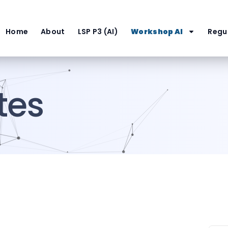
Home
About
LSP P3 (AI)
Workshop AI
Regul
tes