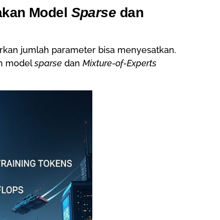
bakan Model
Sparse
dan
an jumlah parameter bisa menyesatkan.
ah model
sparse
dan
Mixture-of-Experts