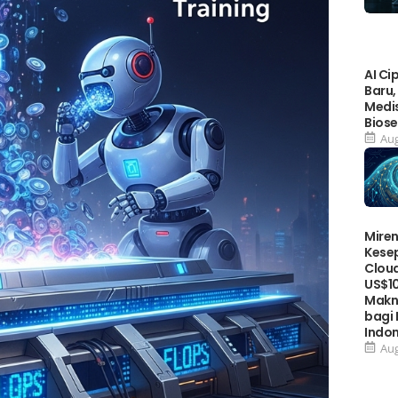
AI Ci
Baru,
Medis
Biose
Aug
Miren
Kese
Cloud
US$10
Makn
bagi
Indo
Aug