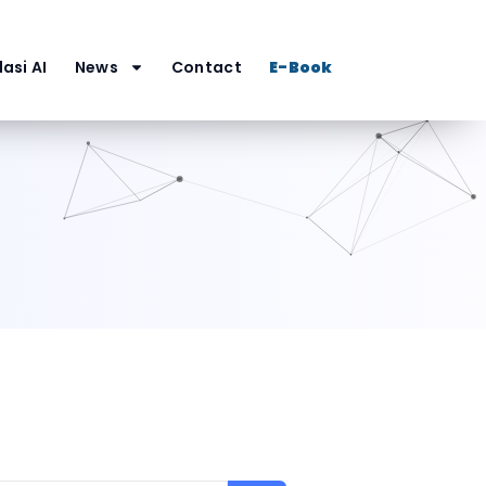
asi AI
News
Contact
E-Book