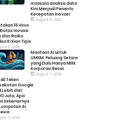
manusia analisis data
Kini Menjadi Penentu
Kecepatan Inovasi
August 8, 2026
ptakan 16 Virus
 Batas Inovasi
 dan Risiko
kuriti Kian Tipis
ust 8, 2026
Manfaat AI untuk
UMKM: Peluang Setara
yang Dulu Hanya Milik
Korporasi Besar
August 7, 2026
dil Teken
pakatan Google
 Lebih dari
0 Juta, Apa
a Sebenarnya
 Lompatan AI
nesia
ust 7, 2026