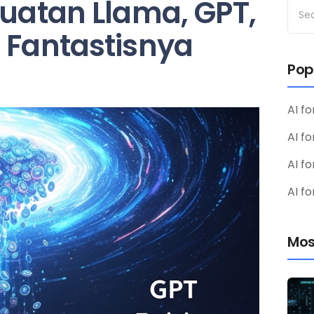
kuatan Llama, GPT,
 Fantastisnya
Pop
AI fo
AI f
AI fo
AI fo
Mos