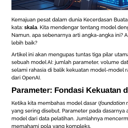
Kemajuan pesat dalam dunia Kecerdasan Buatan (
kata:
skala
. Kita mendengar tentang model denga
Namun, apa sebenarnya arti angka-angka ini? A
lebih baik?
Artikel ini akan mengupas tuntas tiga pilar 
sebuah model AI: jumlah parameter, volume data
selami rahasia di balik kekuatan model-model 
dari OpenAI.
Parameter: Fondasi Kekuatan d
Ketika kita membahas model dasar (
foundation 
yang sering disebut. Parameter pada dasarnya ad
model dari data pelatihan. Jumlahnya mencermi
memahami pola yang kompleks.