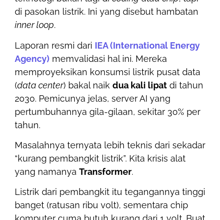
di pasokan listrik. Ini yang disebut hambatan
inner loop
.
Laporan resmi dari
IEA (International Energy
Agency)
memvalidasi hal ini. Mereka
memproyeksikan konsumsi listrik pusat data
(
data center
) bakal naik
dua kali lipat
di tahun
2030. Pemicunya jelas, server AI yang
pertumbuhannya gila-gilaan, sekitar 30% per
tahun.
Masalahnya ternyata lebih teknis dari sekadar
“kurang pembangkit listrik”. Kita krisis alat
yang namanya
Transformer
.
Listrik dari pembangkit itu tegangannya tinggi
banget (ratusan ribu volt), sementara chip
komputer cuma butuh kurang dari 1 volt. Buat