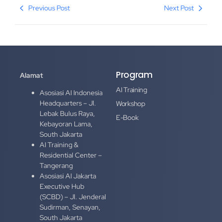
Previous Post
Next Post
Program
Alamat
AI Training
Asosiasi AI Indonesia
Headquarters – Jl.
Workshop
Lebak Bulus Raya,
E-Book
Kebayoran Lama,
South Jakarta
AI Training &
Residential Center –
Tangerang
Asosiasi AI Jakarta
Executive Hub
(SCBD) – Jl. Jenderal
Sudirman, Senayan,
South Jakarta