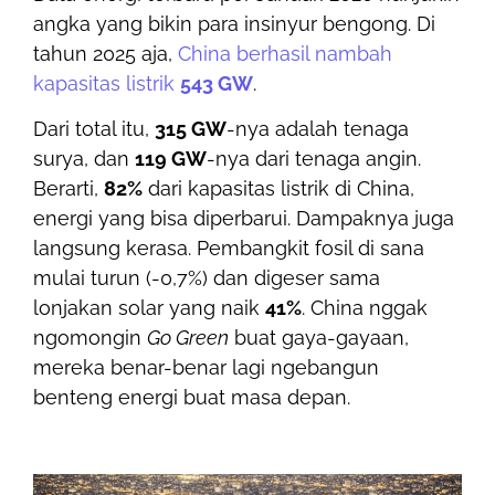
angka yang bikin para insinyur bengong. Di
tahun 2025 aja,
China berhasil nambah
kapasitas listrik
543 GW
.
Dari total itu,
315 GW
-nya adalah tenaga
surya, dan
119 GW
-nya dari tenaga angin.
Berarti,
82%
dari kapasitas listrik di China,
energi yang bisa diperbarui. Dampaknya juga
langsung kerasa. Pembangkit fosil di sana
mulai turun (-0,7%) dan digeser sama
lonjakan solar yang naik
41%
. China nggak
ngomongin
Go Green
buat gaya-gayaan,
mereka benar-benar lagi ngebangun
benteng energi buat masa depan.