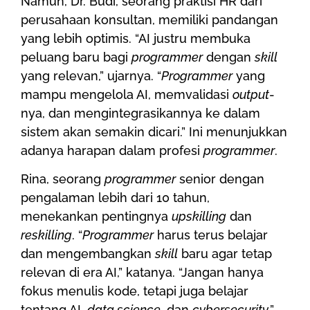
Namun, Dr. Budi, seorang praktisi HR dari
perusahaan konsultan, memiliki pandangan
yang lebih optimis. “AI justru membuka
peluang baru bagi
programmer
dengan
skill
yang relevan,” ujarnya. “
Programmer
yang
mampu mengelola AI, memvalidasi
output
-
nya, dan mengintegrasikannya ke dalam
sistem akan semakin dicari.” Ini menunjukkan
adanya harapan dalam profesi
programmer
.
Rina, seorang
programmer
senior dengan
pengalaman lebih dari 10 tahun,
menekankan pentingnya
upskilling
dan
reskilling
. “
Programmer
harus terus belajar
dan mengembangkan
skill
baru agar tetap
relevan di era AI,” katanya. “Jangan hanya
fokus menulis kode, tetapi juga belajar
tentang AI,
data science
, dan
cybersecurity
.”